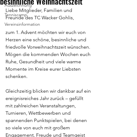
besinnliche Weihnachtszeit
Auszeichnung
Liebe Mitglieder, Familien und 
Tenniscamp
Freunde des TC Wacker Gohlis,
Vereinsinformation
zum 1. Advent möchten wir euch von 
Herzen eine schöne, besinnliche und 
friedvolle Vorweihnachtszeit wünschen. 
Mögen die kommenden Wochen euch 
Ruhe, Gesundheit und viele warme 
Momente im Kreise eurer Liebsten 
schenken.
Gleichzeitig blicken wir dankbar auf ein 
ereignisreiches Jahr zurück – gefüllt 
mit zahlreichen Veranstaltungen, 
Turnieren, Wettbewerben und 
spannenden Punktspielen, bei denen 
so viele von euch mit großem 
Engagement, Freude und Teamgeist 