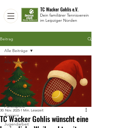
TC Wacker Gohlis e.V.
Dein familiärer Tennisverein
im Leipziger Norden
Beitrag
Alle Beiträge
Alle Beiträge
Wir Suchen
Aerobicgruppe
Corona
Platzpflege
Punktspiele
30. Nov. 2025
1 Min. Lesezeit
Turniere
TC Wacker Gohlis wünscht eine
Jugendarbeit