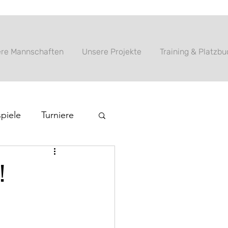
re Mannschaften
Unsere Projekte
Training & Platzb
piele
Turniere
!