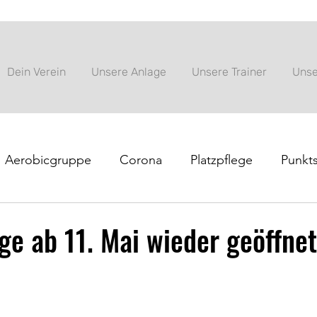
Dein Verein
Unsere Anlage
Unsere Trainer
Unse
Aerobicgruppe
Corona
Platzpflege
Punkts
nung
Tenniscamp
Vereinsinformation
ge ab 11. Mai wieder geöffnet