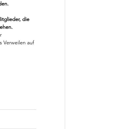
den. 
itglieder, die 
gehen.
r 
s Verweilen auf 