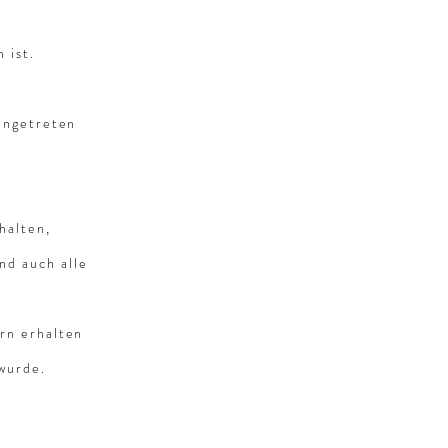
 ist.
angetreten
halten,
nd auch alle
rn erhalten
wurde.