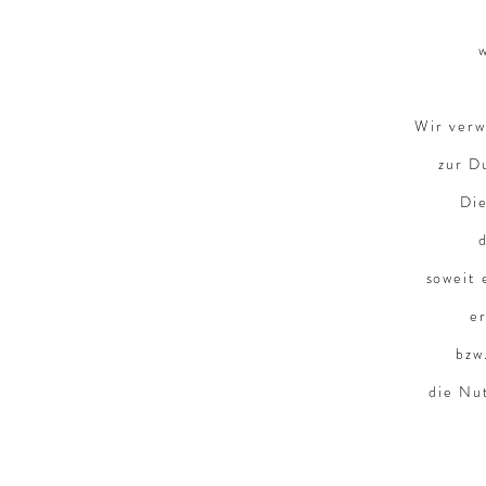
Wir verw
zur D
Die
soweit 
e
bzw
die Nu