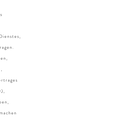
s
Dienstes,
ragen.
ten,
n,
ertrages
O),
ben,
u machen