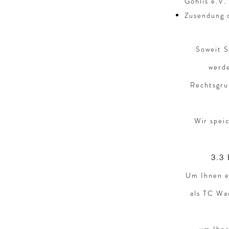
Gohlis e.V.
Zusendung 
Soweit S
werde
Rechtsgrun
Wir speic
3.3
Um Ihnen e
als TC Wa