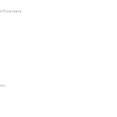
tifizierbare
ten,