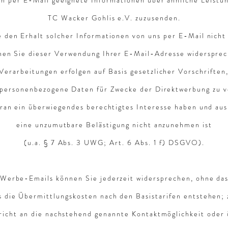
n per E-Mail geeignete Informationen über ähnliche Leistu
TC Wacker Gohlis e.V. zuzusenden.
e den Erhalt solcher Informationen von uns per E-Mail nicht
nen Sie dieser Verwendung Ihrer E-Mail-Adresse widersprec
Verarbeitungen erfolgen auf Basis gesetzlicher Vorschriften,
 personenbezogene Daten für Zwecke der Direktwerbung zu v
ieran ein überwiegendes berechtigtes Interesse haben und a
eine unzumutbare Belästigung nicht anzunehmen ist
(u.a. § 7 Abs. 3 UWG; Art. 6 Abs. 1 f) DSGVO).
Werbe-Emails können Sie jederzeit widersprechen, ohne das
s die Übermittlungskosten nach den Basistarifen entstehen; 
richt an die nachstehend genannte Kontaktmöglichkeit oder 