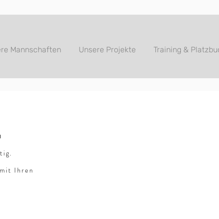
re Mannschaften
Unsere Projekte
Training & Platzb
n
tig.
mit Ihren