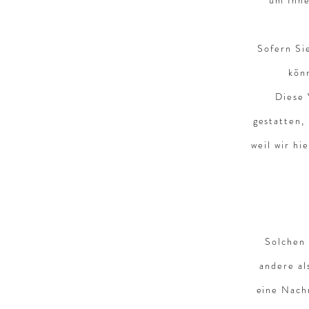
um Ihne
Sofern Si
kön
Diese 
gestatten,
weil wir h
Solchen 
andere al
eine Nach