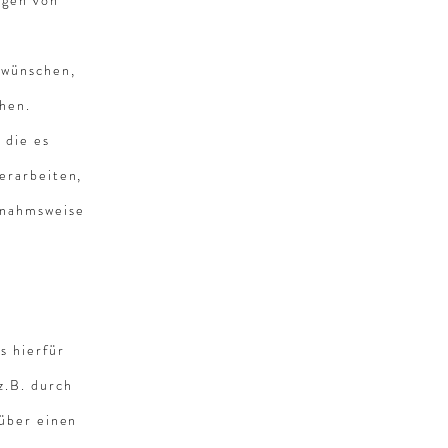
ngen von
 wünschen,
hen.
 die es
erarbeiten,
usnahmsweise
s hierfür
z.B. durch
über einen