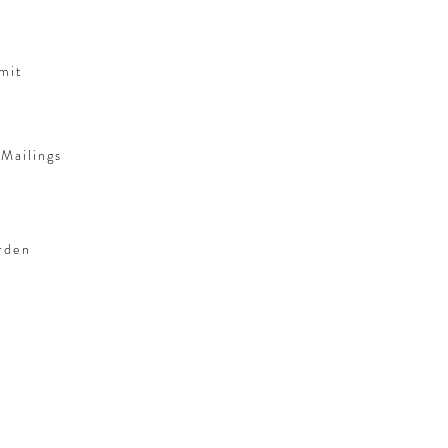
mit
Mailings
rden