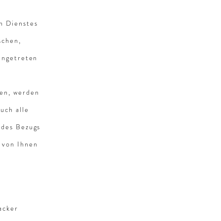
en Dienstes
schen,
angetreten
en, werden
uch alle
 des Bezugs
 von Ihnen
acker