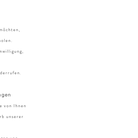
 möchten,
holen.
nwilligung,
iderrufen.
ungen
ie von Ihnen
rb unserer