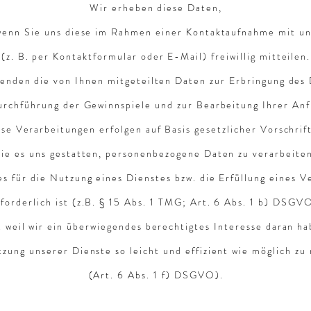
Wir erheben diese Daten,
wenn Sie uns diese im Rahmen einer Kontaktaufnahme mit un
(z. B. per Kontaktformular oder E-Mail) freiwillig mitteilen.
enden die von Ihnen mitgeteilten Daten zur Erbringung des 
urchführung der Gewinnspiele und zur Bearbeitung Ihrer Anf
se Verarbeitungen erfolgen auf Basis gesetzlicher Vorschrif
die es uns gestatten, personenbezogene Daten zu verarbeite
es für die Nutzung eines Dienstes bzw. die Erfüllung eines V
rforderlich ist (z.B. § 15 Abs. 1 TMG; Art. 6 Abs. 1 b) DSGV
. weil wir ein überwiegendes berechtigtes Interesse daran ha
tzung unserer Dienste so leicht und effizient wie möglich z
(Art. 6 Abs. 1 f) DSGVO).