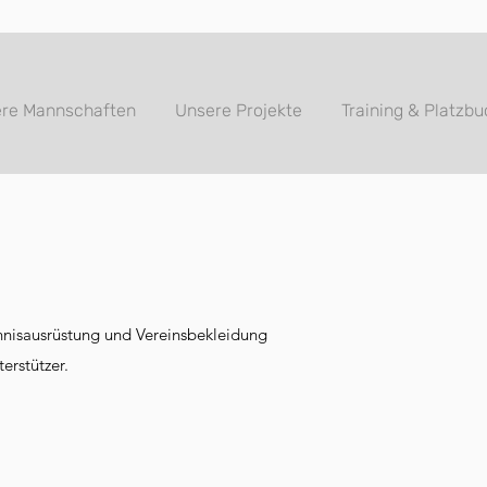
re Mannschaften
Unsere Projekte
Training & Platzb
nnisausrüstung und Vereinsbekleidung
terstützer.