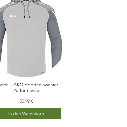
nder - JAKO Hooded sweater
Schnellansicht
Performance
Preis
50,99 €
In den Warenkorb