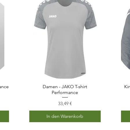
mance
Damen - JAKO T-shirt
Schnellansicht
Ki
Performance
Preis
33,49 €
In den Warenkorb