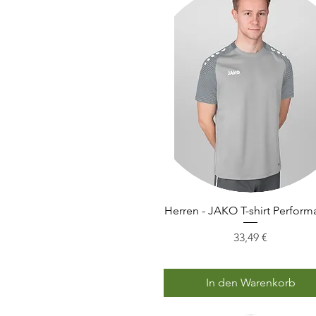
Herren - JAKO T-shirt Perfor
Schnellansicht
Preis
33,49 €
In den Warenkorb