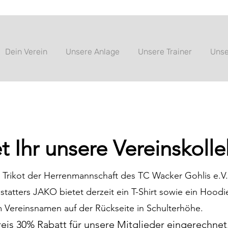
Dein Verein
Unsere Anlage
Unsere Trainer
Unse
et Ihr unsere Vereinskolle
lle Trikot der Herrenmannschaft des TC Wacker Gohlis e.V.
statters JAKO bietet derzeit ein T-Shirt sowie ein Hoodie
m Vereinsnamen auf der Rückseite in
Schulterhöhe.
reis 30% Rabatt für unsere Mitglieder eingere
chnet