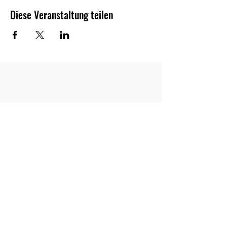
Diese Veranstaltung teilen
©2024 by TC Wacker Gohlis e.V.
Impressum
|
Datenschutz