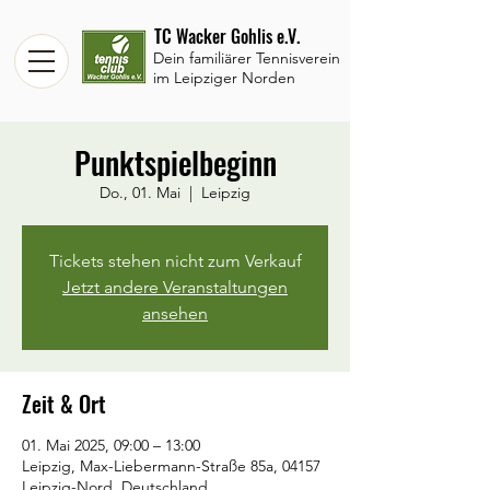
TC Wacker Gohlis e.V.
Dein familiärer Tennisverein
im Leipziger Norden
Punktspielbeginn
Do., 01. Mai
  |  
Leipzig
Tickets stehen nicht zum Verkauf
Jetzt andere Veranstaltungen
ansehen
Zeit & Ort
01. Mai 2025, 09:00 – 13:00
Leipzig, Max-Liebermann-Straße 85a, 04157
Leipzig-Nord, Deutschland