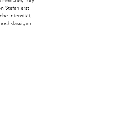
Fleischer, Yury 
n Stefan erst 
he Intensität, 
hochklassigen 