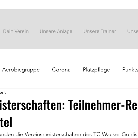
Dein Verein
Unsere Anlage
Unsere Trainer
Unse
Aerobicgruppe
Corona
Platzpflege
Punkts
zeit
nung
Tenniscamp
Vereinsinformation
isterschaften: Teilnehmer-R
tel
nden die Vereinsmeisterschaften des TC Wacker Gohlis 