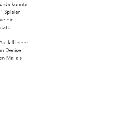
wurde konnte. 
" Spieler 
ie die 
tatt. 
sfall leider 
nn Denise 
en Mal als 