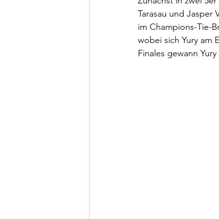
Zunächst in zwei 5er 
Tarasau und Jasper V
im Champions-Tie-Bre
wobei sich Yury am 
Finales gewann Yury 