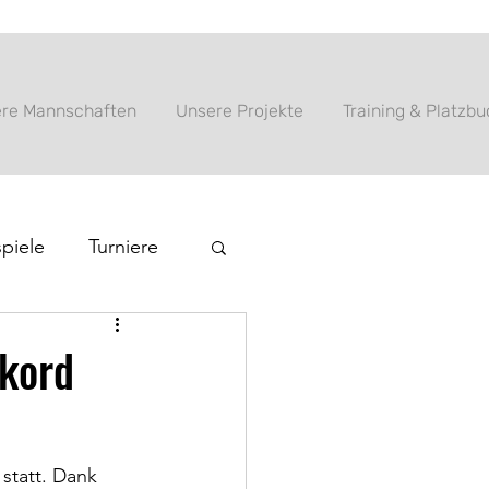
re Mannschaften
Unsere Projekte
Training & Platzb
piele
Turniere
ekord
statt. Dank 