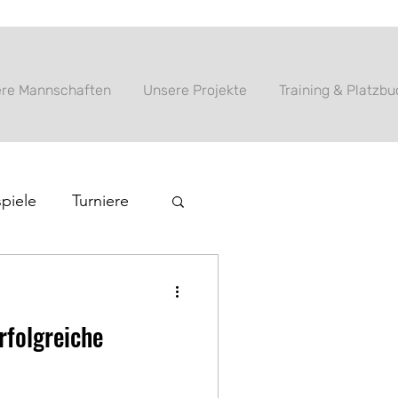
re Mannschaften
Unsere Projekte
Training & Platzb
piele
Turniere
rfolgreiche