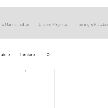
re Mannschaften
Unsere Projekte
Training & Platzb
piele
Turniere