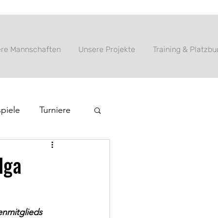
re Mannschaften
Unsere Projekte
Training & Platzb
piele
Turniere
lga
nmitglieds 