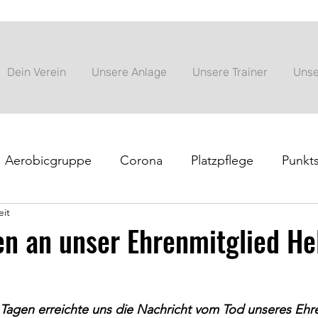
Dein Verein
Unsere Anlage
Unsere Trainer
Unse
Aerobicgruppe
Corona
Platzpflege
Punkts
eit
nung
Tenniscamp
Vereinsinformation
n an unser Ehrenmitglied He
Tagen erreichte uns die Nachricht vom Tod unseres Ehre